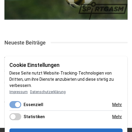
Neueste Beiträge
TSV gewinnt Testspiel bei Braker Reserve
Cookie Einstellungen
SV Brake gewinnt erstes Heimspiel mit 2:0
Diese Seite nutzt Website-Tracking-Technologien von
Dritten, um ihre Dienste anzubieten und diese stetig zu
SV Brake feiert 5:2-Auftaktsieg beim Delmenhorster TB
verbessern.
Impressum
Datenschutzerklärung
Fehlstart in Oldenburg: 1. FC Nordenham verliert zum Bezirksliga-
Auftakt
Essenziell
Mehr
Fußball in der Wesermarsch: Die Bilder vom Wochenende
Statistiken
Mehr