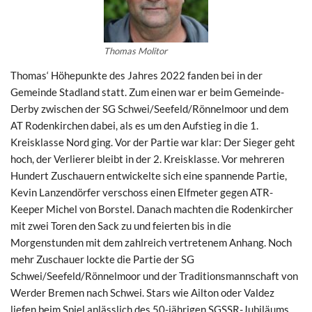
Thomas Molitor
Thomas‘ Höhepunkte des Jahres 2022 fanden bei in der
Gemeinde Stadland statt. Zum einen war er beim Gemeinde-
Derby zwischen der SG Schwei/Seefeld/Rönnelmoor und dem
AT Rodenkirchen dabei, als es um den Aufstieg in die 1.
Kreisklasse Nord ging. Vor der Partie war klar: Der Sieger geht
hoch, der Verlierer bleibt in der 2. Kreisklasse. Vor mehreren
Hundert Zuschauern entwickelte sich eine spannende Partie,
Kevin Lanzendörfer verschoss einen Elfmeter gegen ATR-
Keeper Michel von Borstel. Danach machten die Rodenkircher
mit zwei Toren den Sack zu und feierten bis in die
Morgenstunden mit dem zahlreich vertretenem Anhang. Noch
mehr Zuschauer lockte die Partie der SG
Schwei/Seefeld/Rönnelmoor und der Traditionsmannschaft von
Werder Bremen nach Schwei. Stars wie Ailton oder Valdez
liefen beim Spiel anlässlich des 50-jährigen SGSSR-Jubiläums