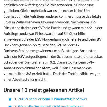
natürlich der Aufstieg des SV Phiesewarden in Erinnerung
geblieben. Gleich mehrfach war es ein echter Krimi. Um
überhaupt in die Aufstiegsrunde zu kommen, musste das letzte
Spiel in Wilhelmshaven gewonnen werden. Nach einem 0:2-
Rückstand drehte der SVP die Partie und gewann mit 4:2. In der
Aufstiegsrunde war Phiesewarden auf Schützenhilfe
angewiesen, die der ESV Nordenham auch lieferte und beim BV
Bockhorn gewann. So musste der SVP bei der SG
Burhave/Stollhamm gewinnen, um aufzusteigen. Ansonsten
wäre der ESV aufgestiegen. In der Schlussminute erzielte Lukas
Schröder den Siegtreffer zum 3:2. Dann stockte beim SVP-
Anhang noch einmal der Atem, weil Julian Hasemann das
vermeintliche 3:3 erzielt hatte. Doch der Treffer zählte wegen
einer Abseitsstellung nicht.
Unsere 10 meist gelesenen Artikel
1.
700 Zuschauer beim Jubiläumstag in Schwei
2.
Wenn die Gesundheit nicht mehr mitspielt